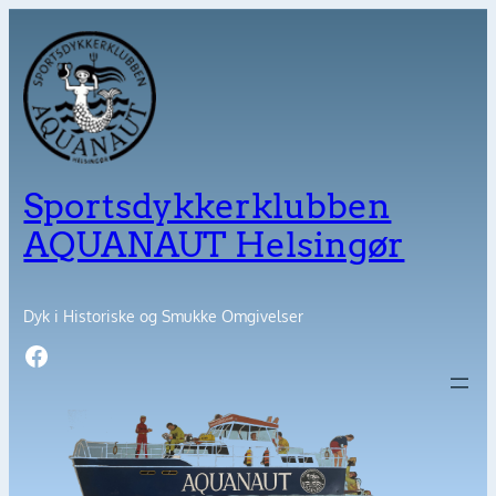
Spring
til
indhold
Sportsdykkerklubben
AQUANAUT Helsingør
Dyk i Historiske og Smukke Omgivelser
Facebook